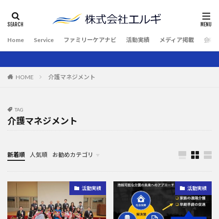
Home
Service
ファミリーケアナビ
活動実績
メディア掲載
会社
HOME
介護マネジメント
TAG
介護マネジメント
新着順
人気順
お勧めカテゴリ
広報PR
活動実績
活動実績